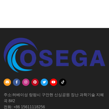
주소:허베이성 랑팡시 구안현 신싱공원 징난 과학기술 지혜
곡 8#2
전화: +86 15611118256