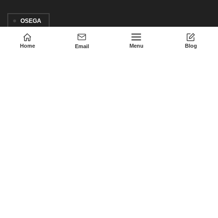
OSEGA
Home
Menu
Blog
Email
© 2011-2023 • OSEGA ELECTRONIC CO.,LTD
English
(
영어
)
简体中文
(
중국어 간체
)
繁體中文
(
중국어 번체
)
Français
(
불어
)
Deutsch
(
독어
)
Русский
(
러시아어
)
Español
(
스페인어
)
日本語
(
일어
)
한국어
Svenska
(
스웨덴어
)
Italiano
(
이태리어
)
العربية
(
아랍어
)
Nederlands
(
화란어
)
Suomi
(
핀란드어
)
Português
(
포르투갈 포르투갈어
)
Türkçe
(
터어키어
)
Português
(
브라질 포르투갈어
)
हिन्दी
(
힌두어
)